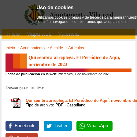
Uso de cookies
Utilizamos cookies propias y de terceros para mejorar nuestro
continúa navegando, consideramos que acepta su uso.
Inicio
Mapa web
Valencià
Inicio
->
Ayuntamiento
->
Alcalde
->
Artículos
Qui sembra arreplega. El Periódico de Aquí,
noviembre de 2023
Fecha de publicación en la web:
miércoles, 1 de noviembre de 2023
Descarga de archivos
Qui sembra arreplega. El Periódico de Aquí, noviembre de
Tipo de archivo: PDF | Castellano
Facebook
Twitter
WhatsApp