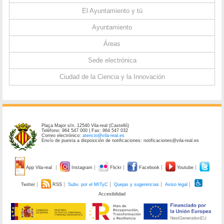
El Ayuntamiento y tú
Ayuntamiento
Áreas
Sede electrónica
Ciudad de la Ciencia y la Innovación
Plaça Major s/n. 12540 Vila-real (Castelló)
Teléfono: 964 547 000 | Fax: 964 547 032
Correo electrónico:
atencio@vila-real.es
Envío de puesta a disposición de notificaciones: notificaciones@vila-real.es
App Vila-real
Instagram
Flickr
Facebook
Youtube
Twitter
RSS
Subv. por el MITyC
Quejas y sugerencias
Aviso legal
Accesibilidad