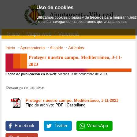
Uso de cookies
Utilizamos cookies propias y de terceros para mejorar nuestro
continúa navegando, consideramos que acepta su uso.
Inicio
Mapa web
Valencià
Inicio
->
Ayuntamiento
->
Alcalde
->
Artículos
Proteger nuestro campo. Mediterráneo, 3-11-
2023
Fecha de publicación en la web:
viernes, 3 de noviembre de 2023
Descarga de archivos
Proteger nuestro campo. Mediterráneo, 3-11-2023
Tipo de archivo: PDF | Castellano
Facebook
Twitter
WhatsApp