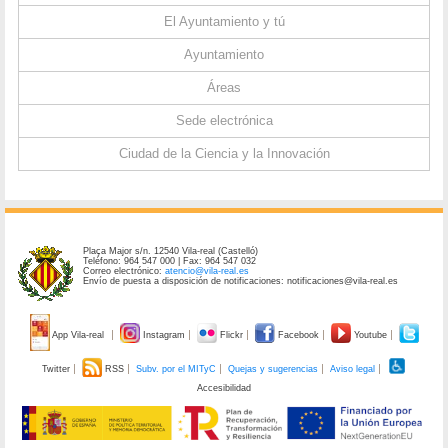
El Ayuntamiento y tú
Ayuntamiento
Áreas
Sede electrónica
Ciudad de la Ciencia y la Innovación
Plaça Major s/n. 12540 Vila-real (Castelló)
Teléfono: 964 547 000 | Fax: 964 547 032
Correo electrónico:
atencio@vila-real.es
Envío de puesta a disposición de notificaciones: notificaciones@vila-real.es
App Vila-real
Instagram
Flickr
Facebook
Youtube
Twitter
RSS
Subv. por el MITyC
Quejas y sugerencias
Aviso legal
Accesibilidad