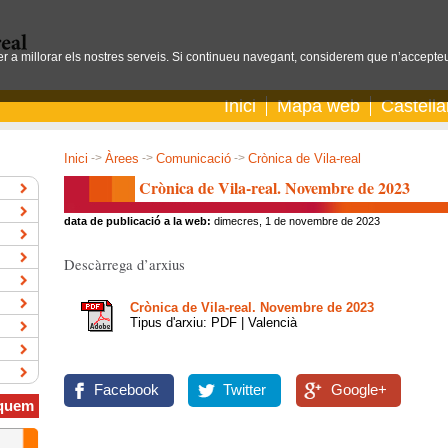
per a millorar els nostres serveis. Si continueu navegant, considerem que n’accepteu
Inici
Mapa web
Castell
Inici
->
Àrees
->
Comunicació
->
Crònica de Vila-real
Crònica de Vila-real. Novembre de 2023
data de publicació a la web:
dimecres, 1 de novembre de 2023
Descàrrega d’arxius
Crònica de Vila-real. Novembre de 2023
Tipus d'arxiu: PDF | Valencià
Facebook
Twitter
Google+
quem