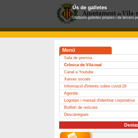
Ús de galletes
Utilitzem galletes pròpies i de tercers 
Menú
Sala de premsa
Crònica de Vila-real
Canal a Youtube
Xarxes socials
Informació d'interés sobre covid-19
Agenda
Logotips i manual d'identitat corporativa
Butlletí de notícies
Descàrregues
Desta