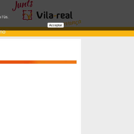
 l’ús.
Acceptar
ano