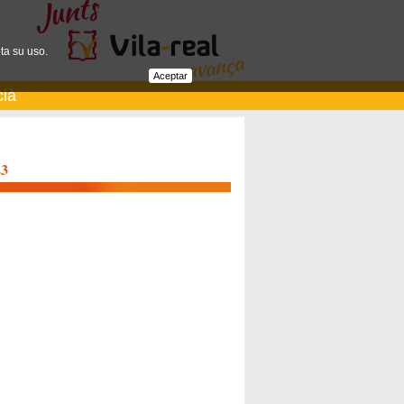
ta su uso.
Aceptar
cià
23