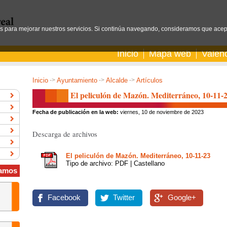
os para mejorar nuestros servicios. Si continúa navegando, consideramos que acep
Inicio
Mapa web
Valen
Inicio
->
Ayuntamiento
->
Alcalde
->
Artículos
El peliculón de Mazón. Mediterráneo, 10-11-
Fecha de publicación en la web:
viernes, 10 de noviembre de 2023
Descarga de archivos
El peliculón de Mazón. Mediterráneo, 10-11-23
Tipo de archivo: PDF | Castellano
amos
Facebook
Twitter
Google+