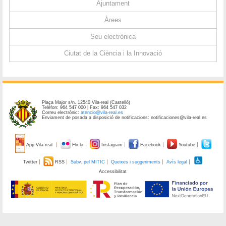
Ajuntament
Àrees
Seu electrònica
Ciutat de la Ciència i la Innovació
Plaça Major s/n. 12540 Vila-real (Castelló)
Telèfon: 964 547 000 | Fax: 964 547 032
Correu electrònic:
atencio@vila-real.es
Enviament de posada a disposició de notificacions: notificaciones@vila-real.es
App Vila-real
Flickr
Instagram
Facebook
Youtube
Twitter
RSS
Subv. pel MITIC
Queixes i suggeriments
Avís legal
Accessibilitat