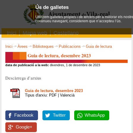
Ús de galletes
Utilitzem galletes pròpies i de tercers per a millorar els nostr
continueu navegant, considerem que n’accepteu l’ús.
Inici
Mapa web
Castellano
Inici
->
Àrees
->
Biblioteques
->
Publicacions
->
Guia de lectura
Guia de lectura, desembre 2023
data de publicació a la web:
divendres, 1 de desembre de 2023
Descàrrega d’arxius
Guia de lectura, desembre 2023
Tipus d'arxiu: PDF | Valencià
Facebook
Twitter
WhatsApp
Google+