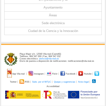
Ayuntamiento
Áreas
Sede electrónica
Ciudad de la Ciencia y la Innovación
Plaça Major s/n. 12540 Vila-real (Castelló)
Teléfono: 964 547 000 | Fax: 964 547 032
Correo electrónico:
atencio@vila-real.es
Envío de puesta a disposición de notificaciones: notificaciones@vila-real.es
App Vila-real
Instagram
Flickr
Facebook
Youtube
Twitter
RSS
Subv. por el MITyC
Quejas y sugerencias
Aviso legal
Accesibilidad