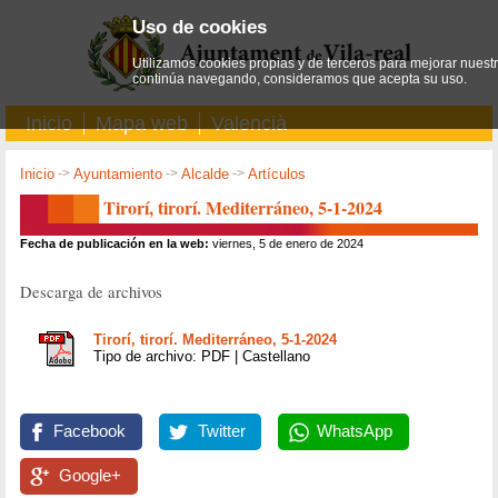
Uso de cookies
Utilizamos cookies propias y de terceros para mejorar nuestro
continúa navegando, consideramos que acepta su uso.
Inicio
Mapa web
Valencià
Inicio
->
Ayuntamiento
->
Alcalde
->
Artículos
Tirorí, tirorí. Mediterráneo, 5-1-2024
Fecha de publicación en la web:
viernes, 5 de enero de 2024
Descarga de archivos
Tirorí, tirorí. Mediterráneo, 5-1-2024
Tipo de archivo: PDF | Castellano
Facebook
Twitter
WhatsApp
Google+