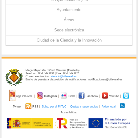
Ayuntamiento
Áreas
Sede electrónica
Ciudad de la Ciencia y la Innovación
Plaça Major s/n. 12540 Vila-real (Castelló)
Teléfono: 964 547 000 | Fax: 964 547 032
Correo electrónico:
atencio@vila-real.es
Envío de puesta a disposición de notificaciones: notificaciones@vila-real.es
App Vila-real
Instagram
Flickr
Facebook
Youtube
Twitter
RSS
Subv. por el MITyC
Quejas y sugerencias
Aviso legal
Accesibilidad