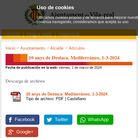
Uso de cookies
Utilizamos cookies propias y de terceros para mejorar nuestro
continúa navegando, consideramos que acepta su uso.
Inicio
Mapa web
Valencià
Inicio
->
Ayuntamiento
->
Alcalde
->
Artículos
10 anys de Destaca. Mediterráneo, 1-3-2024
Fecha de publicación en la web:
viernes, 1 de marzo de 2024
Descarga de archivos
10 anys de Destaca. Mediterráneo, 1-3-2024
Tipo de archivo: PDF | Castellano
Facebook
Twitter
WhatsApp
Google+