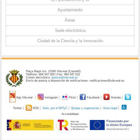
Ayuntamiento
Áreas
Sede electrónica
Ciudad de la Ciencia y la Innovación
Plaça Major s/n. 12540 Vila-real (Castelló)
Teléfono: 964 547 000 | Fax: 964 547 032
Correo electrónico:
atencio@vila-real.es
Envío de puesta a disposición de notificaciones: notificaciones@vila-real.es
App Vila-real
Instagram
Flickr
Facebook
Youtube
Twitter
RSS
Subv. por el MITyC
Quejas y sugerencias
Aviso legal
Accesibilidad