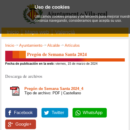
Uso de cookies
Utilizamos cookies propias y de terceros para mejorar nuestro
continúa navegando, consideramos que acepta su uso.
Inicio
Mapa web
Valencià
Inicio
->
Ayuntamiento
->
Alcalde
->
Artículos
Pregón de Semana Santa 2024
Fecha de publicación en la web:
viernes, 15 de marzo de 2024
Descarga de archivos
Pregón de Semana Santa 2024_4
Tipo de archivo: PDF | Castellano
Facebook
Twitter
WhatsApp
Google+