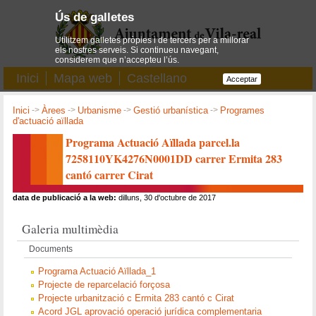
Ús de galletes
Utilitzem galletes pròpies i de tercers per a millorar
els nostres serveis. Si continueu navegant,
considerem que n’accepteu l’ús.
Inici
Mapa web
Castellano
Acceptar
Inici
->
Àrees
->
Urbanisme
->
Gestió urbanística
->
Programes
d'actuació aïllada
Programa Actuació Aïllada parcel.la
7258110YK4276N0001DD carrer Ermita 283
cantó carrer Cirat
data de publicació a la web:
dilluns, 30 d'octubre de 2017
Galeria multimèdia
Documents
Programa Actuació Aïllada_1
Projecte de reparcelació forçosa
Projecte urbanització c Ermita 283 cantó c Cirat
Acord JGL aprovació operació jurídica complementaria