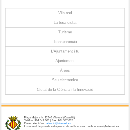
Vila-real
La teua ciutat
Turisme
Transparència
L'Ajuntament i tu
Ajuntament
Àrees
Seu electrònica
Ciutat de la Ciència i la Innovació
Plaça Major s/n. 12540 Vila-real (Castelló)
Telèfon: 964 547 000 | Fax: 964 547 032
Correu electrònic:
atencio@vila-real.es
Enviament de posada a disposició de notificacions: notificaciones@vila-real.es