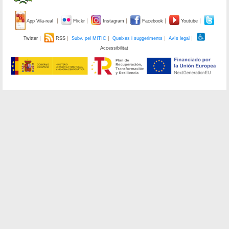
App Vila-real
Flickr
Instagram
Facebook
Youtube
Twitter
RSS
Subv. pel MITIC
Queixes i suggeriments
Avís legal
Accessibilitat