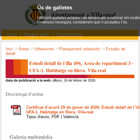
Ús de galletes
Utilitzem galletes pròpies i de tercers per a millorar els nostr
continueu navegant, considerem que n’accepteu l’ús.
Inici
Mapa web
Castellano
Inici
->
Àrees
->
Urbanisme
->
Planejament urbanístic
->
Estudis de
detall
Estudi detall de l´illa 496, Area de repartiment 3 -
UFA-1. Habitatge en filera. Vila-real
data de publicació a la web:
dilluns, 16 de febrer de 2026
Descàrrega d’arxius
Certificat d´acord 29 de gener de 2026: Estudi detall de l´il
UFA-1. Habitatge en filera. Vila-real
Tipus d'arxiu: PDF | Valencià
Galeria multimèdia