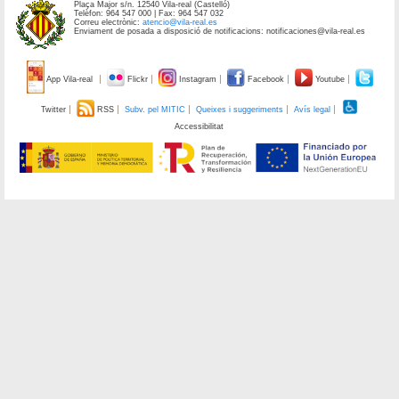
Plaça Major s/n. 12540 Vila-real (Castelló)
Telèfon: 964 547 000 | Fax: 964 547 032
Correu electrònic:
atencio@vila-real.es
Enviament de posada a disposició de notificacions: notificaciones@vila-real.es
App Vila-real
Flickr
Instagram
Facebook
Youtube
Twitter
RSS
Subv. pel MITIC
Queixes i suggeriments
Avís legal
Accessibilitat