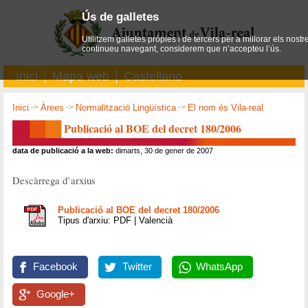
Ús de galletes
Utilitzem galletes pròpies i de tercers per a millorar els nostr
continueu navegant, considerem que n’accepteu l’ús.
Inici
Mapa web
Castellano
Inici
->
Àrees
->
Normalització Lingüística
->
El nom és Vila-real
Publicació al BOE del decret 180/2006
data de publicació a la web:
dimarts, 30 de gener de 2007
Descàrrega d’arxius
Publicació al BOE del decret 180/2006
Tipus d'arxiu: PDF | Valencià
Facebook
Twitter
WhatsApp
Google+