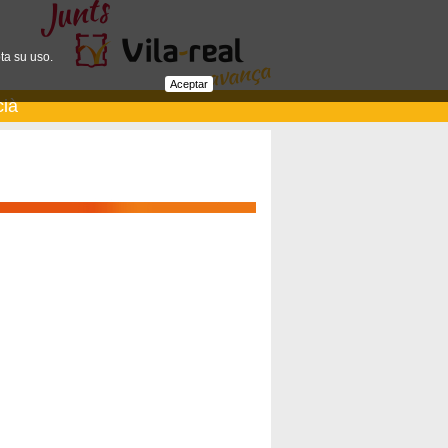
ta su uso.
Aceptar
cià