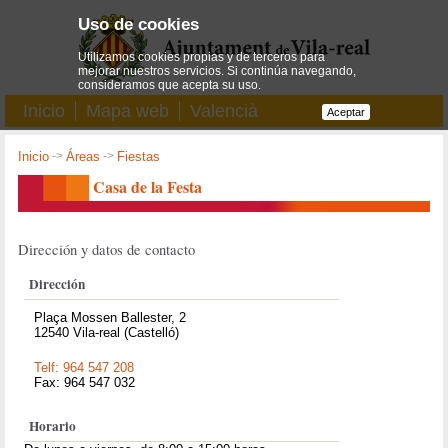
Uso de cookies
Utilizamos cookies propias y de terceros para
mejorar nuestros servicios. Si continúa navegando,
consideramos que acepta su uso.
Inicio
Mapa web
Valencià
Aceptar
Inicio
->
Áreas
->
Fiestas
Casa de la Festa
Dirección y datos de contacto
Dirección
Plaça Mossen Ballester, 2
12540 Vila-real (Castelló)
Telf: 964 547 208
Fax: 964 547 032
Horario