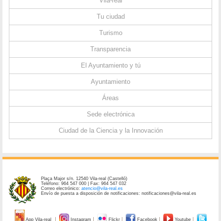
Vila-real
Tu ciudad
Turismo
Transparencia
El Ayuntamiento y tú
Ayuntamiento
Áreas
Sede electrónica
Ciudad de la Ciencia y la Innovación
Plaça Major s/n. 12540 Vila-real (Castelló)
Teléfono: 964 547 000 | Fax: 964 547 032
Correo electrónico:
atencio@vila-real.es
Envío de puesta a disposición de notificaciones: notificaciones@vila-real.es
App Vila-real
Instagram
Flickr
Facebook
Youtube