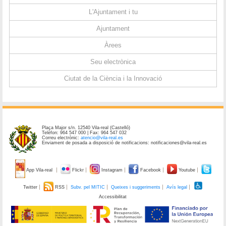
L'Ajuntament i tu
Ajuntament
Àrees
Seu electrònica
Ciutat de la Ciència i la Innovació
Plaça Major s/n. 12540 Vila-real (Castelló)
Telèfon: 964 547 000 | Fax: 964 547 032
Correu electrònic:
atencio@vila-real.es
Enviament de posada a disposició de notificacions: notificaciones@vila-real.es
App Vila-real
Flickr
Instagram
Facebook
Youtube
Twitter
RSS
Subv. pel MITIC
Queixes i suggeriments
Avís legal
Accessibilitat