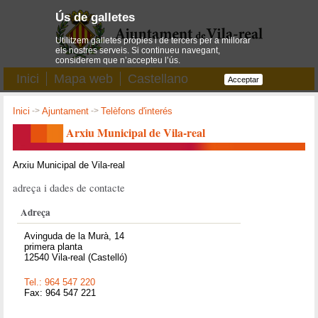
Ús de galletes
Utilitzem galletes pròpies i de tercers per a millorar
els nostres serveis. Si continueu navegant,
considerem que n’accepteu l’ús.
Inici
Mapa web
Castellano
Acceptar
Inici
->
Ajuntament
->
Telèfons d'interés
Arxiu Municipal de Vila-real
Arxiu Municipal de Vila-real
adreça i dades de contacte
Adreça
Avinguda de la Murà, 14
primera planta
12540 Vila-real (Castelló)
Tel.: 964 547 220
Fax: 964 547 221