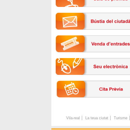
Vila-real
La teua ciutat
Turisme