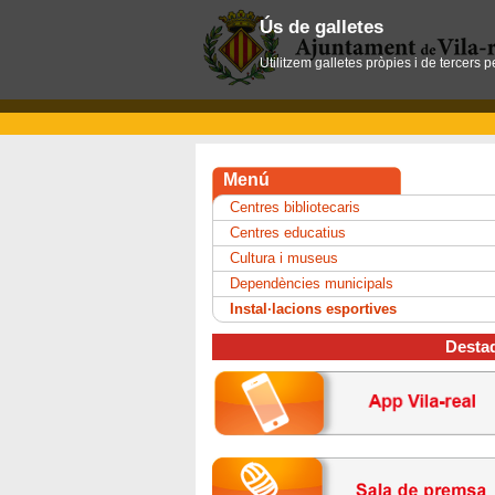
Ús de galletes
Utilitzem galletes pròpies i de tercers 
Menú
Centres bibliotecaris
Centres educatius
Cultura i museus
Dependències municipals
Instal·lacions esportives
Desta