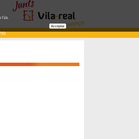
 l’ús.
Acceptar
ano