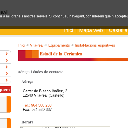
per a millorar els nostres serveis. Si continueu navegant, considerem que n’accepteu
Inici
Mapa web
Castell
Inici
->
Vila-real
->
Equipaments
->
Instal·lacions esportives
Estadi de la Ceràmica
adreça i dades de contacte
Adreça
quem
Carrer de Blasco Ibáñez, 2
12540 Vila-real (Castelló)
Tel.: 964 500 250
Fax: 964 520 337
Horari