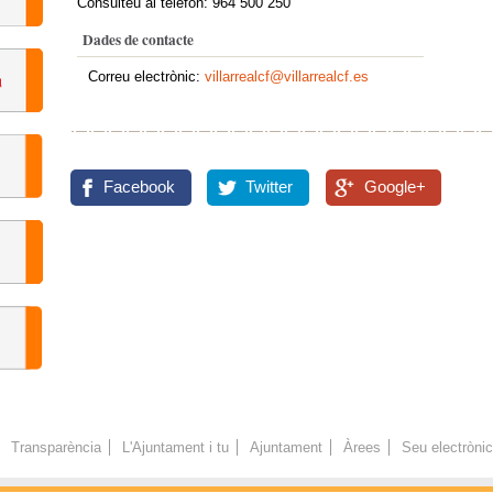
Consulteu al telèfon: 964 500 250
Dades de contacte
Correu electrònic:
villarrealcf@villarrealcf.es
Facebook
Twitter
Google+
Transparència
L'Ajuntament i tu
Ajuntament
Àrees
Seu electròni