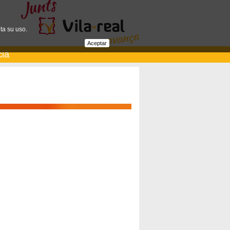
ta su uso.
Aceptar
cià