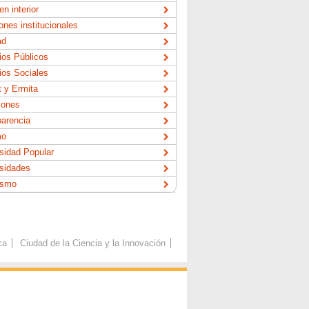
n interior
ones institucionales
ad
ios Públicos
ios Sociales
 y Ermita
iones
arencia
mo
sidad Popular
sidades
ismo
ca
Ciudad de la Ciencia y la Innovación