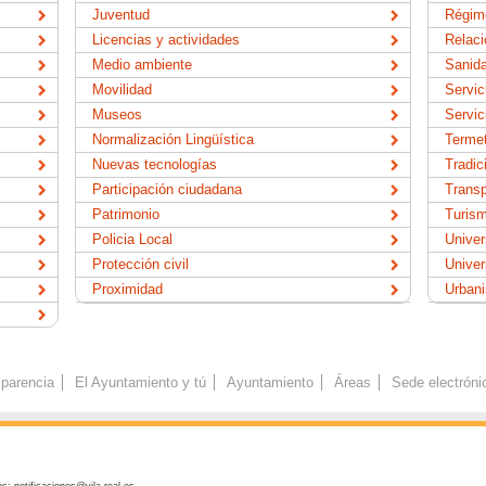
Juventud
Régime
Licencias y actividades
Relaci
Medio ambiente
Sanid
Movilidad
Servic
Museos
Servic
Normalización Lingüística
Termet
Nuevas tecnologías
Tradic
Participación ciudadana
Transp
Patrimonio
Turis
Policia Local
Univer
Protección civil
Univer
Proximidad
Urban
parencia
El Ayuntamiento y tú
Ayuntamiento
Áreas
Sede electróni
s: notificaciones@vila-real.es