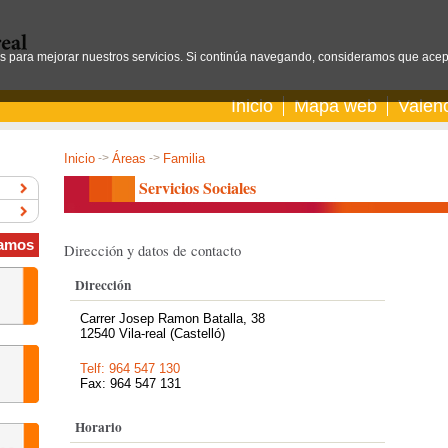
os para mejorar nuestros servicios. Si continúa navegando, consideramos que acep
Inicio
Mapa web
Valen
Inicio
->
Áreas
->
Familia
Servicios Sociales
amos
Dirección y datos de contacto
Dirección
Carrer Josep Ramon Batalla, 38
12540 Vila-real (Castelló)
Telf: 964 547 130
Fax: 964 547 131
Horario