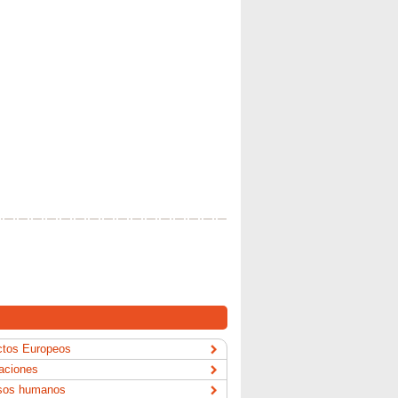
ctos Europeos
aciones
sos humanos