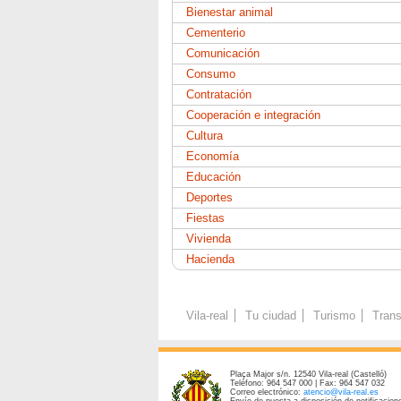
Bienestar animal
Cementerio
Comunicación
Consumo
Contratación
Cooperación e integración
Cultura
Economía
Educación
Deportes
Fiestas
Vivienda
Hacienda
Vila-real
Tu ciudad
Turismo
Trans
Plaça Major s/n. 12540 Vila-real (Castelló)
Teléfono: 964 547 000 | Fax: 964 547 032
Correo electrónico:
atencio@vila-real.es
Envío de puesta a disposición de notificacione