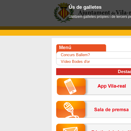
Ús de galletes
Utilitzem galletes pròpies i de tercers 
Menú
Concurs Ballem?
Vídeo Bodes d'or
Desta