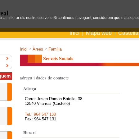
per a millorar els nostres serveis. Si continueu navegant, considerem que n’accepteu
Inici
Mapa web
Castell
Inici
->
Àrees
->
Família
Serveis Socials
quem
adreça i dades de contacte
Adreça
Carrer Josep Ramon Batalla, 38
12540 Vila-real (Castelló)
Tel.: 964 547 130
Fax: 964 547 131
Horari