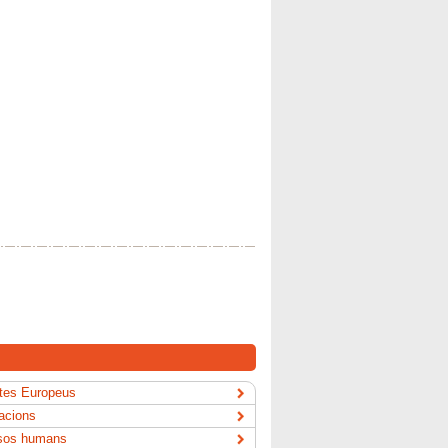
tes Europeus
acions
sos humans