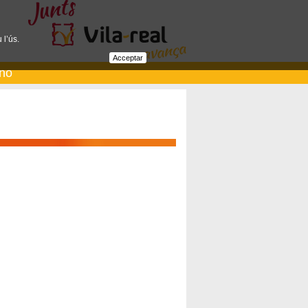
 l’ús.
Acceptar
ano