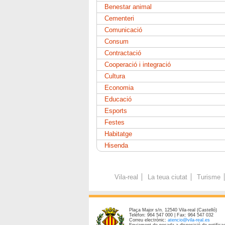
Benestar animal
Cementeri
Comunicació
Consum
Contractació
Cooperació i integració
Cultura
Economia
Educació
Esports
Festes
Habitatge
Hisenda
Vila-real
La teua ciutat
Turisme
Plaça Major s/n. 12540 Vila-real (Castelló)
Telèfon: 964 547 000 | Fax: 964 547 032
Correu electrònic:
atencio@vila-real.es
Enviament de posada a disposició de notificac