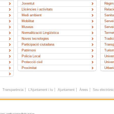
Joventut
Règim 
Llicències i activitats
Relaci
Medi ambient
Sanita
Mobilitat
Servei
Museus
Servei
Normalització Lingüística
Termet
Noves tecnologies
Tradic
Participació ciutadana
Transp
Patrimoni
Turis
Policia Local
Univer
Protecció civil
Univer
Proximitat
Urban
Transparència
L'Ajuntament i tu
Ajuntament
Àrees
Seu electròni
ions: notificaciones@vila-real.es