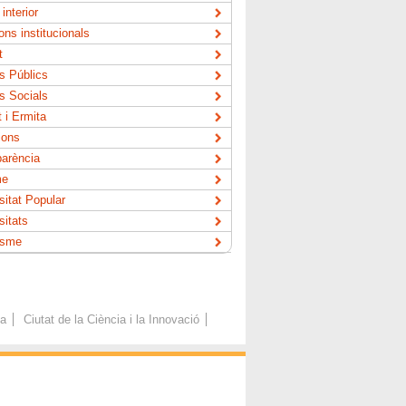
interior
ons institucionals
t
s Públics
s Socials
 i Ermita
ions
arència
me
sitat Popular
sitats
isme
ca
Ciutat de la Ciència i la Innovació