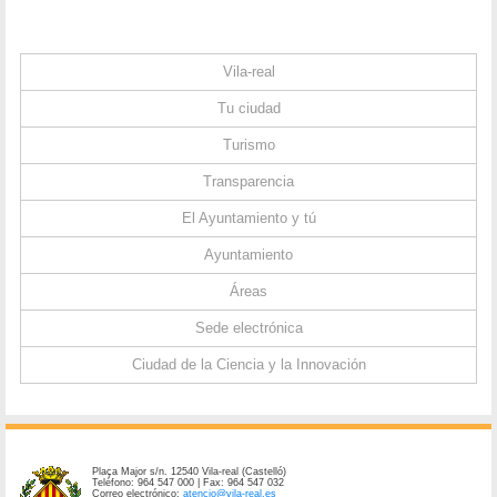
Vila-real
Tu ciudad
Turismo
Transparencia
El Ayuntamiento y tú
Ayuntamiento
Áreas
Sede electrónica
Ciudad de la Ciencia y la Innovación
Plaça Major s/n. 12540 Vila-real (Castelló)
Teléfono: 964 547 000 | Fax: 964 547 032
Correo electrónico:
atencio@vila-real.es