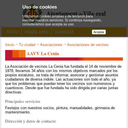
Uso de cookies
Utilizamos cookies propias y de terceros para
mejorar nuestros servicios. Si continúa navegando,
consideramos que acepta su uso.
Inicio
Mapa web
Valencià
Aceptar
Inicio
->
Tu ciudad
->
Asociaciones
->
Asociaciones de vecinos
AAVV La Cenia
La Asociación de vecinos La Cenia fue fundada el 14 de noviembre de
1978, llevamos 34 años con los mismos objetivos marcados por los
propios estatutos, se trata de informar, asesorar y gestionar asuntos
ciudadanos de diversa índole. Las actuaciones son todo el año, ya
que los problemas que puedan tener los vecinos son numerosos y
cuantiosos. Desde que fue fundada ha sido dirigida por varias juntas
directivas.
Principales servicios
Festejos con nuestros socios, pintura, manualidades, gimnasia de
mantenimiento.
Dirección y datos de contacto