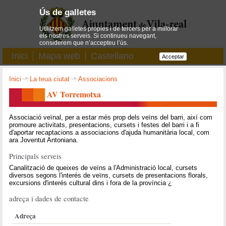
Ús de galletes
Utilitzem galletes pròpies i de tercers per a millorar
els nostres serveis. Si continueu navegant,
considerem que n’accepteu l’ús.
Inici
Mapa web
Castellano
Acceptar
Inici
->
La teua ciutat
->
Associacions
AV Torremotxa
Associació veïnal, per a estar més prop dels veïns del barri, així com
promoure activitats, presentacions, cursets i festes del barri i a fi
d'aportar recaptacions a associacions d'ajuda humanitària local, com
ara Joventut Antoniana.
Principals serveis
Canalització de queixes de veïns a l'Administració local, cursets
diversos segons l'interés de veïns, cursets de presentacions florals,
excursions d'interés cultural dins i fora de la província ¿
adreça i dades de contacte
Adreça