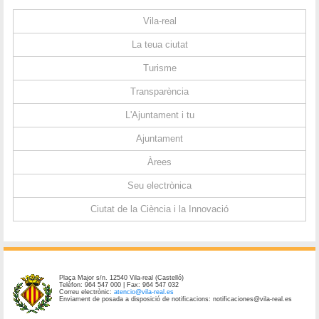
Vila-real
La teua ciutat
Turisme
Transparència
L'Ajuntament i tu
Ajuntament
Àrees
Seu electrònica
Ciutat de la Ciència i la Innovació
Plaça Major s/n. 12540 Vila-real (Castelló)
Telèfon: 964 547 000 | Fax: 964 547 032
Correu electrònic:
atencio@vila-real.es
Enviament de posada a disposició de notificacions: notificaciones@vila-real.es