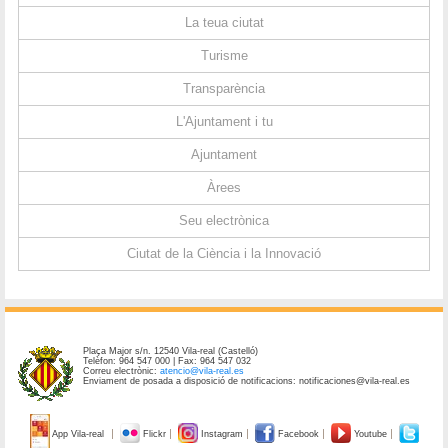
La teua ciutat
Turisme
Transparència
L'Ajuntament i tu
Ajuntament
Àrees
Seu electrònica
Ciutat de la Ciència i la Innovació
Plaça Major s/n. 12540 Vila-real (Castelló)
Telèfon: 964 547 000 | Fax: 964 547 032
Correu electrònic:
atencio@vila-real.es
Enviament de posada a disposició de notificacions: notificaciones@vila-real.es
App Vila-real
Flickr
Instagram
Facebook
Youtube