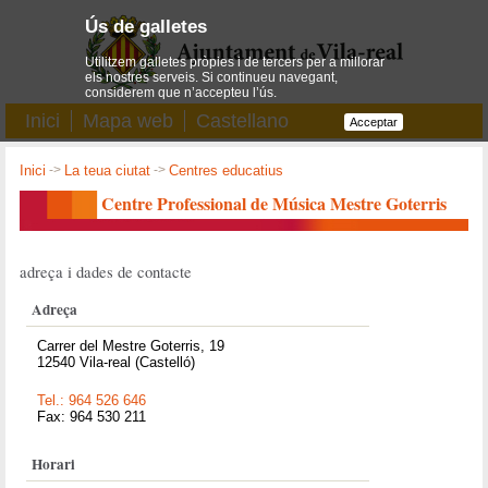
Ús de galletes
Utilitzem galletes pròpies i de tercers per a millorar
els nostres serveis. Si continueu navegant,
considerem que n’accepteu l’ús.
Inici
Mapa web
Castellano
Acceptar
Inici
->
La teua ciutat
->
Centres educatius
Centre Professional de Música Mestre Goterris
adreça i dades de contacte
Adreça
Carrer del Mestre Goterris, 19
12540 Vila-real (Castelló)
Tel.: 964 526 646
Fax: 964 530 211
Horari