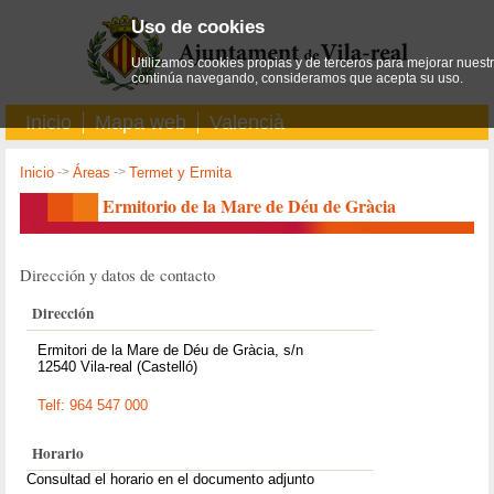
Uso de cookies
Utilizamos cookies propias y de terceros para mejorar nuestro
continúa navegando, consideramos que acepta su uso.
Inicio
Mapa web
Valencià
Inicio
->
Áreas
->
Termet y Ermita
Ermitorio de la Mare de Déu de Gràcia
Dirección y datos de contacto
Dirección
Ermitori de la Mare de Déu de Gràcia, s/n
12540 Vila-real (Castelló)
Telf: 964 547 000
Horario
Consultad el horario en el documento adjunto