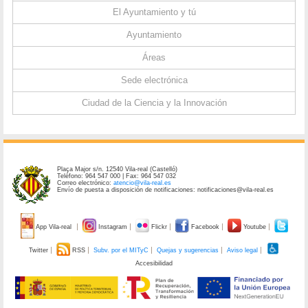
El Ayuntamiento y tú
Ayuntamiento
Áreas
Sede electrónica
Ciudad de la Ciencia y la Innovación
Plaça Major s/n. 12540 Vila-real (Castelló)
Teléfono: 964 547 000 | Fax: 964 547 032
Correo electrónico:
atencio@vila-real.es
Envío de puesta a disposición de notificaciones: notificaciones@vila-real.es
App Vila-real
Instagram
Flickr
Facebook
Youtube
Twitter
RSS
Subv. por el MITyC
Quejas y sugerencias
Aviso legal
Accesibilidad