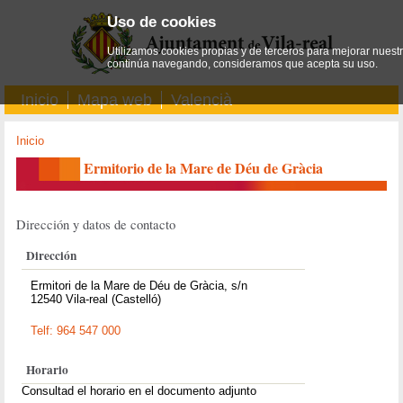
Uso de cookies
Utilizamos cookies propias y de terceros para mejorar nuestro
continúa navegando, consideramos que acepta su uso.
Inicio
Mapa web
Valencià
Inicio
Ermitorio de la Mare de Déu de Gràcia
Dirección y datos de contacto
Dirección
Ermitori de la Mare de Déu de Gràcia, s/n
12540 Vila-real (Castelló)
Telf: 964 547 000
Horario
Consultad el horario en el documento adjunto