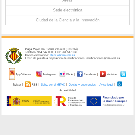
Áreas
Sede electrónica
Ciudad de la Ciencia y la Innovación
Plaça Major s/n. 12540 Vila-real (Castelló)
Teléfono: 964 547 000 | Fax: 964 547 032
Correo electrónico:
atencio@vila-real.es
Envío de puesta a disposición de notificaciones: notificaciones@vila-real.es
App Vila-real
Instagram
Flickr
Facebook
Youtube
Twitter
RSS
Subv. por el MITyC
Quejas y sugerencias
Aviso legal
Accesibilidad