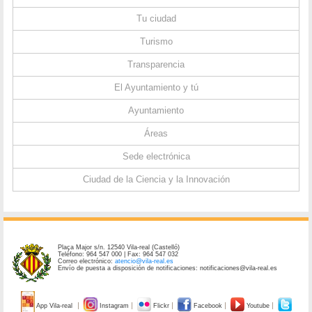
Tu ciudad
Turismo
Transparencia
El Ayuntamiento y tú
Ayuntamiento
Áreas
Sede electrónica
Ciudad de la Ciencia y la Innovación
Plaça Major s/n. 12540 Vila-real (Castelló)
Teléfono: 964 547 000 | Fax: 964 547 032
Correo electrónico:
atencio@vila-real.es
Envío de puesta a disposición de notificaciones: notificaciones@vila-real.es
App Vila-real
Instagram
Flickr
Facebook
Youtube