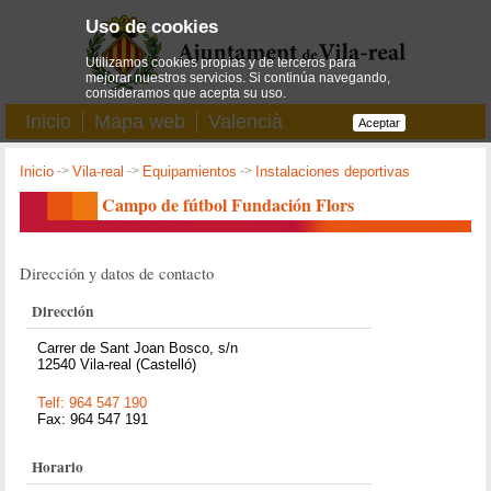
Uso de cookies
Utilizamos cookies propias y de terceros para
mejorar nuestros servicios. Si continúa navegando,
consideramos que acepta su uso.
Inicio
Mapa web
Valencià
Aceptar
Inicio
->
Vila-real
->
Equipamientos
->
Instalaciones deportivas
Campo de fútbol Fundación Flors
Dirección y datos de contacto
Dirección
Carrer de Sant Joan Bosco, s/n
12540 Vila-real (Castelló)
Telf: 964 547 190
Fax: 964 547 191
Horario