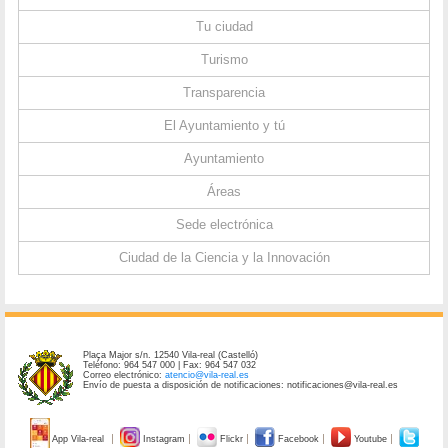
Tu ciudad
Turismo
Transparencia
El Ayuntamiento y tú
Ayuntamiento
Áreas
Sede electrónica
Ciudad de la Ciencia y la Innovación
Plaça Major s/n. 12540 Vila-real (Castelló)
Teléfono: 964 547 000 | Fax: 964 547 032
Correo electrónico:
atencio@vila-real.es
Envío de puesta a disposición de notificaciones: notificaciones@vila-real.es
App Vila-real
Instagram
Flickr
Facebook
Youtube