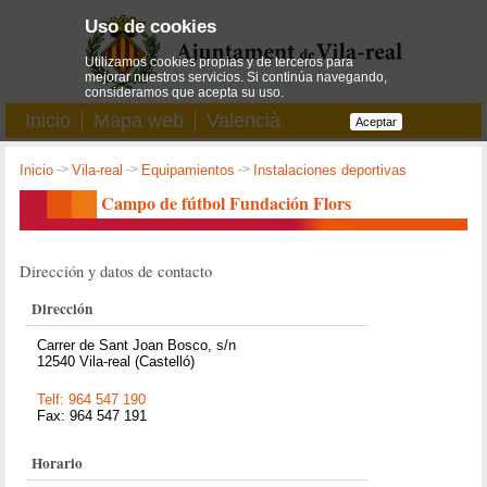
Uso de cookies
Utilizamos cookies propias y de terceros para
mejorar nuestros servicios. Si continúa navegando,
consideramos que acepta su uso.
Inicio
Mapa web
Valencià
Aceptar
Inicio
->
Vila-real
->
Equipamientos
->
Instalaciones deportivas
Campo de fútbol Fundación Flors
Dirección y datos de contacto
Dirección
Carrer de Sant Joan Bosco, s/n
12540 Vila-real (Castelló)
Telf: 964 547 190
Fax: 964 547 191
Horario