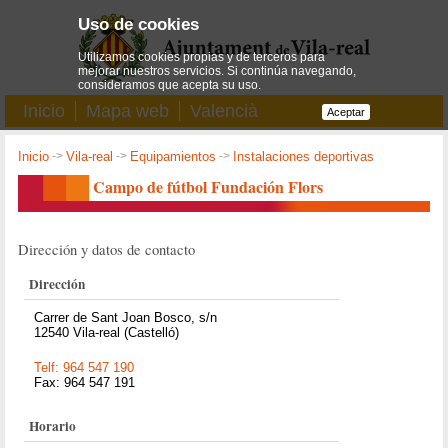
Uso de cookies
Utilizamos cookies propias y de terceros para
mejorar nuestros servicios. Si continúa navegando,
consideramos que acepta su uso.
Inicio
Mapa web
Valencià
Aceptar
Inicio
->
Vila-real
->
Equipamientos
->
Instalaciones deportivas
Campo de fútbol Fundación Flors
Dirección y datos de contacto
Dirección
Carrer de Sant Joan Bosco, s/n
12540 Vila-real (Castelló)
Telf: 964 547 190
Fax: 964 547 191
Horario