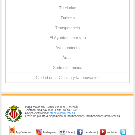
Tu ciudad
Turismo
Transparencia
El Ayuntamiento y tú
Ayuntamiento
Áreas
Sede electrónica
Ciudad de la Ciencia y la Innovación
Plaça Major s/n. 12540 Vila-real (Castelló)
Teléfono: 964 547 000 | Fax: 964 547 032
Correo electrónico:
atencio@vila-real.es
Envío de puesta a disposición de notificaciones: notificaciones@vila-real.es
App Vila-real
Instagram
Flickr
Facebook
Youtube