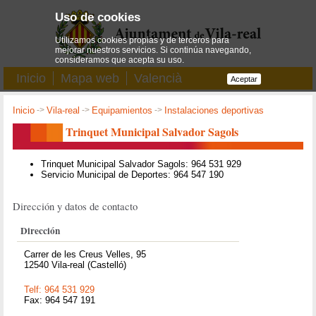
Uso de cookies
Utilizamos cookies propias y de terceros para
mejorar nuestros servicios. Si continúa navegando,
consideramos que acepta su uso.
Inicio
Mapa web
Valencià
Aceptar
Inicio
->
Vila-real
->
Equipamientos
->
Instalaciones deportivas
Trinquet Municipal Salvador Sagols
Trinquet Municipal Salvador Sagols: 964 531 929
Servicio Municipal de Deportes: 964 547 190
Dirección y datos de contacto
Dirección
Carrer de les Creus Velles, 95
12540 Vila-real (Castelló)
Telf: 964 531 929
Fax: 964 547 191