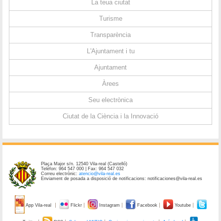
La teua ciutat
Turisme
Transparència
L'Ajuntament i tu
Ajuntament
Àrees
Seu electrònica
Ciutat de la Ciència i la Innovació
Plaça Major s/n. 12540 Vila-real (Castelló)
Telèfon: 964 547 000 | Fax: 964 547 032
Correu electrònic:
atencio@vila-real.es
Enviament de posada a disposició de notificacions: notificaciones@vila-real.es
App Vila-real
Flickr
Instagram
Facebook
Youtube