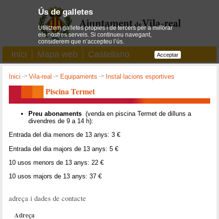
Ús de galletes
Utilitzem galletes pròpies i de tercers per a millorar
els nostres serveis. Si continueu navegant,
considerem que n’accepteu l’ús.
Inici
Mapa web
Castellano
Acceptar
Inici
->
Vila-real
->
Equipaments
->
Instal·lacions esportives
Piscina Termet
Preu abonaments
(venda en piscina Termet de dilluns a
divendres de 9 a 14 h):
Entrada del dia menors de 13 anys: 3 €
Entrada del dia majors de 13 anys: 5 €
10 usos menors de 13 anys: 22 €
10 usos majors de 13 anys: 37 €
adreça i dades de contacte
Adreça