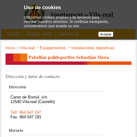
Uso de cookies
Utilizamos cookies propias y de terceros para
mejorar nuestros servicios. Si continúa navegando,
consideramos que acepta su uso.
Inicio
Mapa web
Valencià
Aceptar
Inicio
->
Vila-real
->
Equipamientos
->
Instalaciones deportivas
Pabellón polideportivo Sebastián Mora
Dirección y datos de contacto
Dirección
Carrer de Borriol, s/n
12540 Vila-real (Castelló)
Telf: 964 547 197
Fax: 964 547 191
Horario