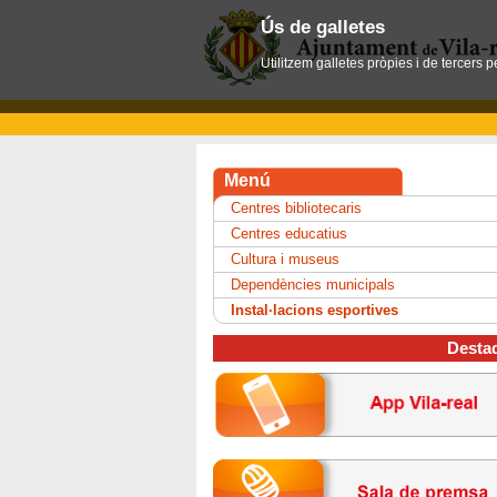
Ús de galletes
Utilitzem galletes pròpies i de tercers 
Menú
Centres bibliotecaris
Centres educatius
Cultura i museus
Dependències municipals
Instal·lacions esportives
Desta