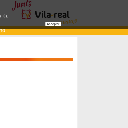
 l’ús.
Acceptar
ano