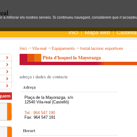
per a millorar els nostres serveis. Si continueu navegant, considerem que n’accepteu
Inici
Mapa web
Castell
Inici
->
Vila-real
->
Equipaments
->
Instal·lacions esportives
Pista d'hoquei la Mayorazga
adreça i dades de contacte
Adreça
quem
Plaça de la Mayorazga, s/n
12540 Vila-real (Castelló)
Tel.: 964 547 190
Fax: 964 547 191
Horari