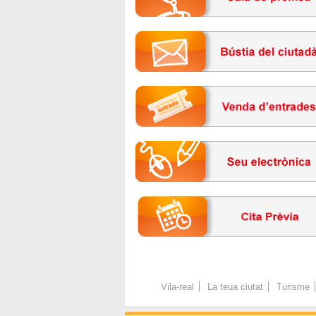
Vila-real
La teua ciutat
Turisme