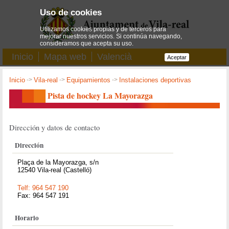
Uso de cookies
Utilizamos cookies propias y de terceros para
mejorar nuestros servicios. Si continúa navegando,
consideramos que acepta su uso.
Inicio
Mapa web
Valencià
Aceptar
Inicio
->
Vila-real
->
Equipamientos
->
Instalaciones deportivas
Pista de hockey La Mayorazga
Dirección y datos de contacto
Dirección
Plaça de la Mayorazga, s/n
12540 Vila-real (Castelló)
Telf: 964 547 190
Fax: 964 547 191
Horario