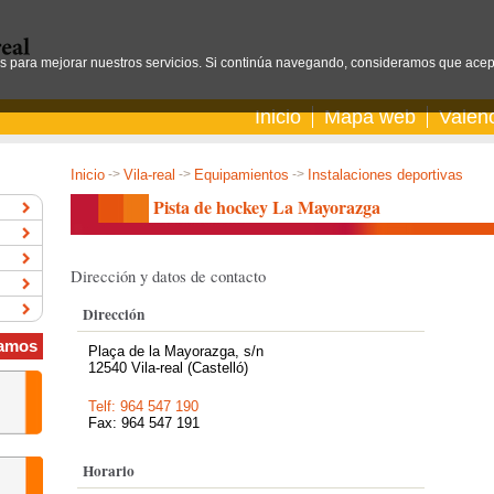
os para mejorar nuestros servicios. Si continúa navegando, consideramos que acep
Inicio
Mapa web
Valen
Inicio
->
Vila-real
->
Equipamientos
->
Instalaciones deportivas
Pista de hockey La Mayorazga
Dirección y datos de contacto
Dirección
amos
Plaça de la Mayorazga, s/n
12540 Vila-real (Castelló)
Telf: 964 547 190
Fax: 964 547 191
Horario