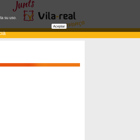
ta su uso.
Aceptar
cià