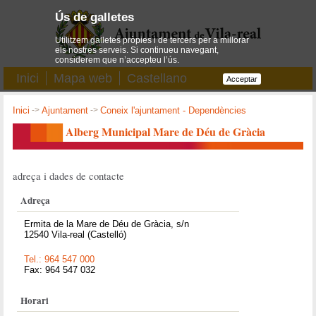
Ús de galletes
Utilitzem galletes pròpies i de tercers per a millorar
els nostres serveis. Si continueu navegant,
considerem que n’accepteu l’ús.
Inici
Mapa web
Castellano
Acceptar
Inici
->
Ajuntament
->
Coneix l'ajuntament - Dependències
Alberg Municipal Mare de Déu de Gràcia
adreça i dades de contacte
Adreça
Ermita de la Mare de Déu de Gràcia, s/n
12540 Vila-real (Castelló)
Tel.: 964 547 000
Fax: 964 547 032
Horari