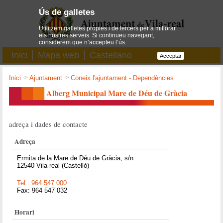
Ús de galletes
Utilitzem galletes pròpies i de tercers per a millorar
els nostres serveis. Si continueu navegant,
considerem que n’accepteu l’ús.
Inici
Mapa web
Castellano
Acceptar
Inici
->
Ajuntament
->
Coneix l'ajuntament - Dependències
Alberg Municipal Mare de Déu de Gràcia
adreça i dades de contacte
Adreça
Ermita de la Mare de Déu de Gràcia, s/n
12540 Vila-real (Castelló)
Tel.: 964 547 000
Fax: 964 547 032
Horari