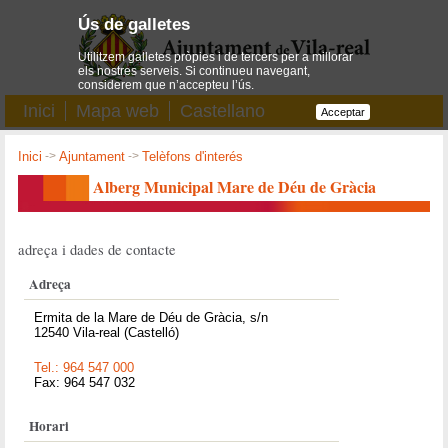
Ús de galletes
Utilitzem galletes pròpies i de tercers per a millorar
els nostres serveis. Si continueu navegant,
considerem que n’accepteu l’ús.
Inici
Mapa web
Castellano
Acceptar
Inici
->
Ajuntament
->
Telèfons d'interés
Alberg Municipal Mare de Déu de Gràcia
adreça i dades de contacte
Adreça
Ermita de la Mare de Déu de Gràcia, s/n
12540 Vila-real (Castelló)
Tel.: 964 547 000
Fax: 964 547 032
Horari