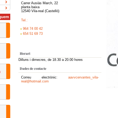
Carrer Ausiàs March, 22
planta baixa
12540 Vila-real (Castelló)
quem
Tel.:
964 74 00 42
654 51 69 73
Horari
Dilluns i dimecres, de 18.30 a 20.00 hores
Dades de contacte
Correu electrònic:
aavvcervantes_vila-
real@hotmail.com