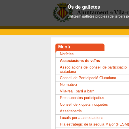
Ús de galletes
Utilitzem galletes pròpies i de tercers 
Menú
Notícies
Associacions de veïns
Associacions del consell de participació
ciutadana
Consell de Participació Ciutadana
Normativa
Vila-real: barri a barri
Pressupostos participatius
Consell de xiquets i xiquetes
Assaltabarris
Locals per a associacions
Pla estratègic de la séquia Major (PESM)