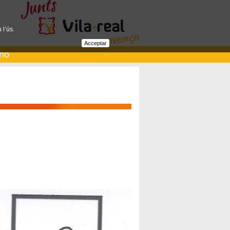
 l’ús.
Acceptar
ano