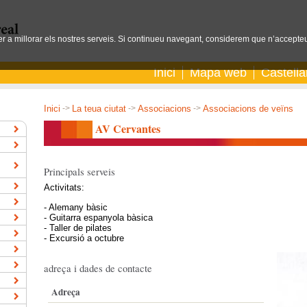
per a millorar els nostres serveis. Si continueu navegant, considerem que n’accepteu
Inici
Mapa web
Castell
Inici
->
La teua ciutat
->
Associacions
->
Associacions de veïns
AV Cervantes
Principals serveis
Activitats:
- Alemany bàsic
- Guitarra espanyola bàsica
- Taller de pilates
- Excursió a octubre
adreça i dades de contacte
Adreça