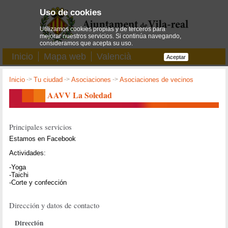
Uso de cookies
Utilizamos cookies propias y de terceros para
mejorar nuestros servicios. Si continúa navegando,
consideramos que acepta su uso.
Inicio
Mapa web
Valencià
Aceptar
Inicio
->
Tu ciudad
->
Asociaciones
->
Asociaciones de vecinos
AAVV La Soledad
Principales servicios
Estamos en Facebook
Actividades:
-Yoga
-Taichi
-Corte y confección
Dirección y datos de contacto
Dirección