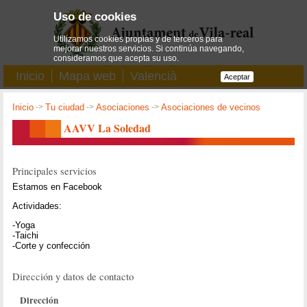
Uso de cookies
Utilizamos cookies propias y de terceros para
mejorar nuestros servicios. Si continúa navegando,
consideramos que acepta su uso.
Inicio
Mapa web
Valencià
Aceptar
Inicio
->
Tu ciudad
->
Asociaciones
->
Asociaciones de vecinos
AAVV La Soledad
Principales servicios
Estamos en Facebook
Actividades:
-Yoga
-Taichi
-Corte y confección
Dirección y datos de contacto
Dirección