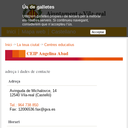
Ús de galletes
Utilitzem galletes pròpies i de tercers per a millorar
els nostres serveis. Si continueu navegant,
considerem que n’accepteu l’ús.
Inici
Mapa web
Castellano
Acceptar
Inici
->
La teua ciutat
->
Centres educatius
CEIP Angelina Abad
adreça i dades de contacte
Adreça
Avinguda de Michalovce, 14
12540 Vila-real (Castelló)
Tel.: 964 738 850
Fax: 12006536.fax@gva.es
Horari