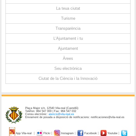
La teua ciutat
Turisme
Transparència
L'Ajuntament i tu
Ajuntament
Àrees
Seu electrònica
Ciutat de la Ciència i la Innovació
Plaça Major s/n. 12540 Vila-real (Castelló)
Telèfon: 964 547 000 | Fax: 964 547 032
Correu electrònic:
atencio@vila-real.es
Enviament de posada a disposició de notificacions: notificaciones@vila-real.es
App Vila-real
Flickr
Instagram
Facebook
Youtube