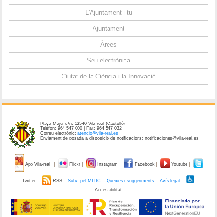
L'Ajuntament i tu
Ajuntament
Àrees
Seu electrònica
Ciutat de la Ciència i la Innovació
Plaça Major s/n. 12540 Vila-real (Castelló)
Telèfon: 964 547 000 | Fax: 964 547 032
Correu electrònic:
atencio@vila-real.es
Enviament de posada a disposició de notificacions: notificaciones@vila-real.es
App Vila-real
Flickr
Instagram
Facebook
Youtube
Twitter
RSS
Subv. pel MITIC
Queixes i suggeriments
Avís legal
Accessibilitat