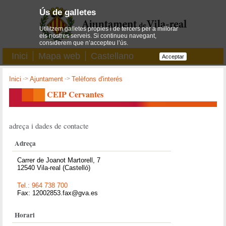
Ús de galletes
Utilitzem galletes pròpies i de tercers per a millorar
els nostres serveis. Si continueu navegant,
considerem que n’accepteu l’ús.
Inici
Mapa web
Castellano
Acceptar
Inici
->
Ajuntament
->
Telèfons d'interés
CEIP Cervantes
adreça i dades de contacte
Adreça
Carrer de Joanot Martorell, 7
12540 Vila-real (Castelló)
Tel.: 964 738 700
Fax: 12002853.fax@gva.es
Horari