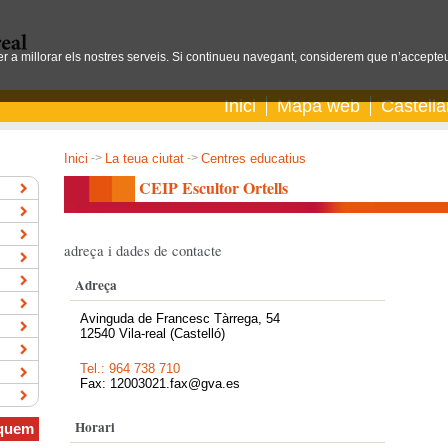
per a millorar els nostres serveis. Si continueu navegant, considerem que n’accepteu
Inici
Mapa web
Castell
Inici
->
La teua ciutat
->
Centres educatius
CEIP Escultor Ortells
adreça i dades de contacte
Adreça
Avinguda de Francesc Tàrrega, 54
12540 Vila-real (Castelló)
Tel.: 964 738 710
Fax: 12003021.fax@gva.es
Horari
quem