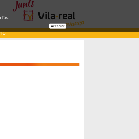
 l’ús.
Acceptar
ano