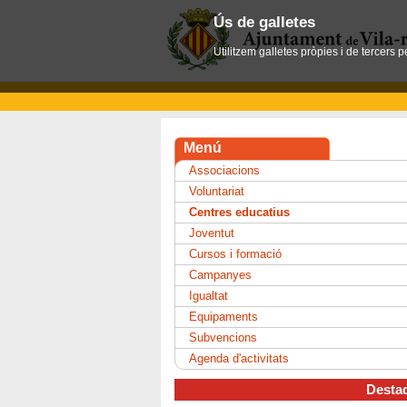
Ús de galletes
Utilitzem galletes pròpies i de tercers 
Menú
Associacions
Voluntariat
Centres educatius
Joventut
Cursos i formació
Campanyes
Igualtat
Equipaments
Subvencions
Agenda d'activitats
Desta