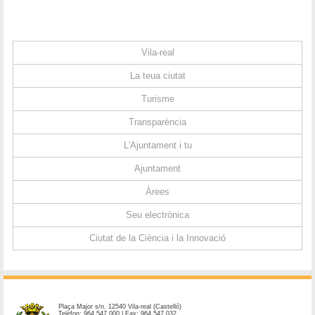
Vila-real
La teua ciutat
Turisme
Transparència
L'Ajuntament i tu
Ajuntament
Àrees
Seu electrònica
Ciutat de la Ciència i la Innovació
Plaça Major s/n. 12540 Vila-real (Castelló)
Telèfon: 964 547 000 | Fax: 964 547 032