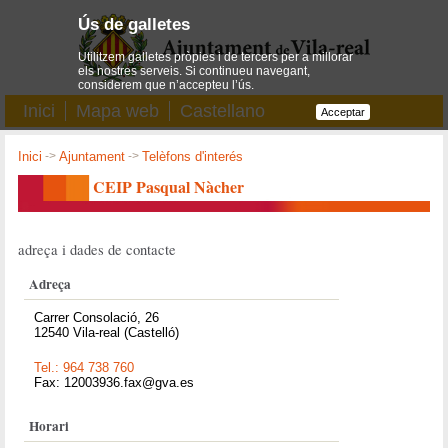
Ús de galletes
Utilitzem galletes pròpies i de tercers per a millorar
els nostres serveis. Si continueu navegant,
considerem que n’accepteu l’ús.
Inici
Mapa web
Castellano
Acceptar
Inici
->
Ajuntament
->
Telèfons d'interés
CEIP Pasqual Nàcher
adreça i dades de contacte
Adreça
Carrer Consolació, 26
12540 Vila-real (Castelló)
Tel.: 964 738 760
Fax: 12003936.fax@gva.es
Horari