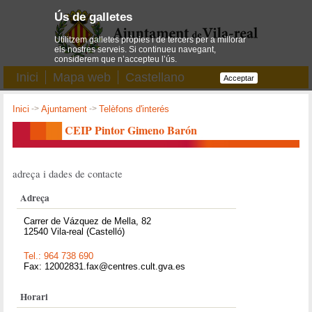
Ús de galletes
Utilitzem galletes pròpies i de tercers per a millorar
els nostres serveis. Si continueu navegant,
considerem que n’accepteu l’ús.
Inici
Mapa web
Castellano
Acceptar
Inici
->
Ajuntament
->
Telèfons d'interés
CEIP Pintor Gimeno Barón
adreça i dades de contacte
Adreça
Carrer de Vázquez de Mella, 82
12540 Vila-real (Castelló)
Tel.: 964 738 690
Fax: 12002831.fax@centres.cult.gva.es
Horari