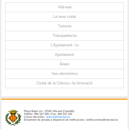
Vila-real
La teua ciutat
Turisme
Transparència
L'Ajuntament i tu
Ajuntament
Àrees
Seu electrònica
Ciutat de la Ciència i la Innovació
Plaça Major s/n. 12540 Vila-real (Castelló)
Telèfon: 964 547 000 | Fax: 964 547 032
Correu electrònic:
atencio@vila-real.es
Enviament de posada a disposició de notificacions: notificaciones@vila-real.es