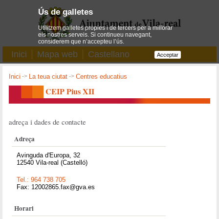
Ús de galletes
Utilitzem galletes pròpies i de tercers per a millorar
els nostres serveis. Si continueu navegant,
considerem que n’accepteu l’ús.
Inici
Mapa web
Castellano
Acceptar
Inici
->
La teua ciutat
->
Centres educatius
CEIP Pius XII
adreça i dades de contacte
Adreça
Avinguda d'Europa, 32
12540 Vila-real (Castelló)
Tel.: 964 738 705
Fax: 12002865.fax@gva.es
Horari