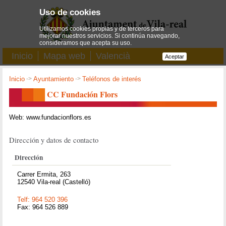
Uso de cookies
Utilizamos cookies propias y de terceros para
mejorar nuestros servicios. Si continúa navegando,
consideramos que acepta su uso.
Inicio
Mapa web
Valencià
Aceptar
Inicio
->
Ayuntamiento
->
Teléfonos de interés
CC Fundación Flors
Web: www.fundacionflors.es
Dirección y datos de contacto
Dirección
Carrer Ermita, 263
12540 Vila-real (Castelló)
Telf: 964 520 396
Fax: 964 526 889