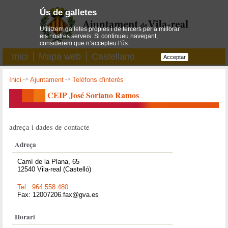
Ús de galletes
Utilitzem galletes pròpies i de tercers per a millorar
els nostres serveis. Si continueu navegant,
considerem que n’accepteu l’ús.
Inici
Mapa web
Castellano
Acceptar
Inici
->
Ajuntament
->
Telèfons d'interés
CEIP José Soriano Ramos
adreça i dades de contacte
Adreça
Camí de la Plana, 65
12540 Vila-real (Castelló)
Tel.: 964 558 480
Fax: 12007206.fax@gva.es
Horari