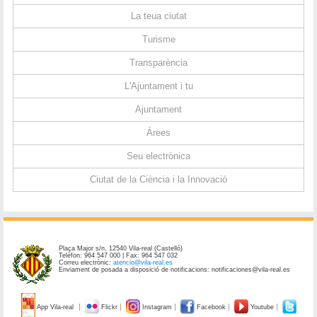
La teua ciutat
Turisme
Transparència
L'Ajuntament i tu
Ajuntament
Àrees
Seu electrònica
Ciutat de la Ciència i la Innovació
Plaça Major s/n. 12540 Vila-real (Castelló)
Telèfon: 964 547 000 | Fax: 964 547 032
Correu electrònic:
atencio@vila-real.es
Enviament de posada a disposició de notificacions: notificaciones@vila-real.es
App Vila-real
Flickr
Instagram
Facebook
Youtube