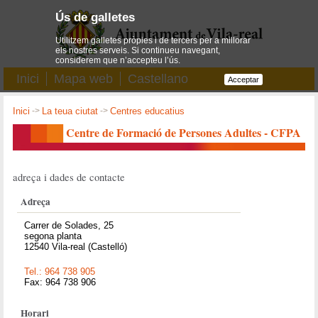
Ús de galletes
Utilitzem galletes pròpies i de tercers per a millorar
els nostres serveis. Si continueu navegant,
considerem que n’accepteu l’ús.
Inici
Mapa web
Castellano
Acceptar
Inici
->
La teua ciutat
->
Centres educatius
Centre de Formació de Persones Adultes - CFPA
adreça i dades de contacte
Adreça
Carrer de Solades, 25
segona planta
12540 Vila-real (Castelló)
Tel.: 964 738 905
Fax: 964 738 906
Horari