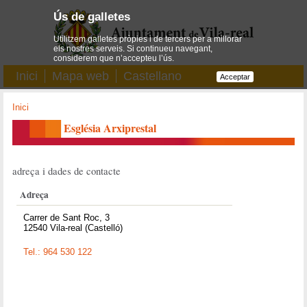
Ús de galletes
Utilitzem galletes pròpies i de tercers per a millorar
els nostres serveis. Si continueu navegant,
considerem que n’accepteu l’ús.
Inici
Mapa web
Castellano
Acceptar
Inici
Església Arxiprestal
adreça i dades de contacte
Adreça
Carrer de Sant Roc, 3
12540 Vila-real (Castelló)
Tel.: 964 530 122