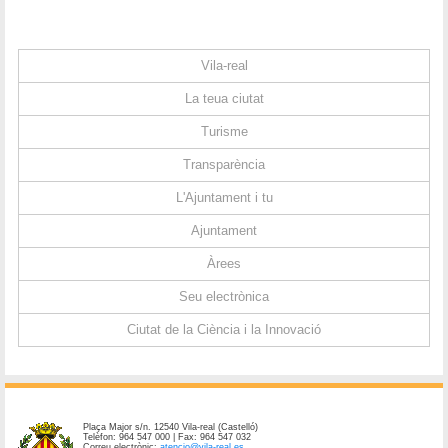
Vila-real
La teua ciutat
Turisme
Transparència
L'Ajuntament i tu
Ajuntament
Àrees
Seu electrònica
Ciutat de la Ciència i la Innovació
Plaça Major s/n. 12540 Vila-real (Castelló)
Telèfon: 964 547 000 | Fax: 964 547 032
Correu electrònic:
atencio@vila-real.es