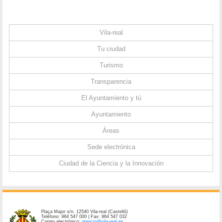
Vila-real
Tu ciudad
Turismo
Transparencia
El Ayuntamiento y tú
Ayuntamiento
Áreas
Sede electrónica
Ciudad de la Ciencia y la Innovación
Plaça Major s/n. 12540 Vila-real (Castelló)
Teléfono: 964 547 000 | Fax: 964 547 032
Correo electrónico:
atencio@vila-real.es