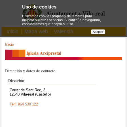
Uso de cookies
Utilizamos cookies propias y de terceros para
mejorar nuestros servicios. Si continúa navegando,
consideramos que acepta su uso.
Inicio
Mapa web
Valencià
Aceptar
Inicio
Iglesia Arciprestal
Dirección y datos de contacto
Dirección
Carrer de Sant Roc, 3
12540 Vila-real (Castelló)
Telf: 964 530 122