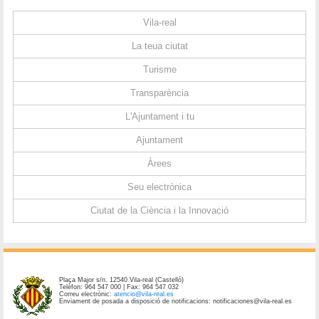
Vila-real
La teua ciutat
Turisme
Transparència
L'Ajuntament i tu
Ajuntament
Àrees
Seu electrònica
Ciutat de la Ciència i la Innovació
Plaça Major s/n. 12540 Vila-real (Castelló)
Telèfon: 964 547 000 | Fax: 964 547 032
Correu electrònic:
atencio@vila-real.es
Enviament de posada a disposició de notificacions: notificaciones@vila-real.es