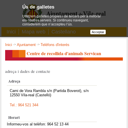
Ús de galletes
Utilitzem galletes pròpies i de tercers per a millorar
els nostres serveis. Si continueu navegant,
considerem que n’accepteu l’ús.
Inici
Mapa web
Castellano
Acceptar
Inici
->
Ajuntament
->
Telèfons d'interés
Centre de recollida d'animals Servican
adreça i dades de contacte
Adreça
Cami de Vora Rambla s/n (Partida Boverot), s/n
12550 Vila-real (Castelló)
Tel.: 964 521 344
Horari
Informeu-vos al telèfon: 964 52 13 44