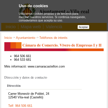
Uso de cookies
Utilizamos cookies propias y de terceros para
mejorar nuestros servicios. Si continúa navegando,
consideramos que acepta su uso.
Inicio
Mapa web
Valencià
Aceptar
Inicio
->
Ayuntamiento
->
Teléfonos de interés
Cámara de Comercio. Vivero de Empresas I y II
964 506 661
964 533 681
Més informació: www.camaracastellon.com
Dirección y datos de contacto
Dirección
Carrer Monestir de Poblet, 24
12540 Vila-real (Castelló)
Telf: 964 506 661