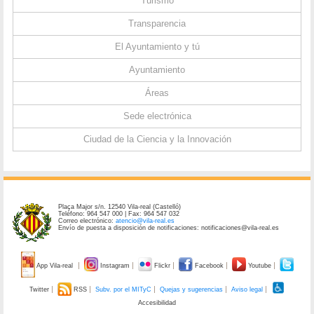
Turismo
Transparencia
El Ayuntamiento y tú
Ayuntamiento
Áreas
Sede electrónica
Ciudad de la Ciencia y la Innovación
Plaça Major s/n. 12540 Vila-real (Castelló)
Teléfono: 964 547 000 | Fax: 964 547 032
Correo electrónico:
atencio@vila-real.es
Envío de puesta a disposición de notificaciones: notificaciones@vila-real.es
App Vila-real
Instagram
Flickr
Facebook
Youtube
Twitter
RSS
Subv. por el MITyC
Quejas y sugerencias
Aviso legal
Accesibilidad